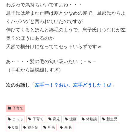
わふわで気持ちいいですよね・・・
息子氏は産まれた時は割と少なめの髪で、旦那氏からよ
くハゲハゲと言われていたのですが
伸びてくるとほんと綿毛のようで、息子氏はつむじが左
奥？のほうにあるのか
天然で横分けになっててセットいらずですｗ
あ～・・・髪の毛の匂い吸いたい（－ｗ－
（耳毛から話脱線しすぎ）
次のお話し「
左手ー！？おい、左手どうした！
」
子育て
まっふ
子育て
育児
漫画
体験談
新生児
0歳
寝不足
耳毛
産毛